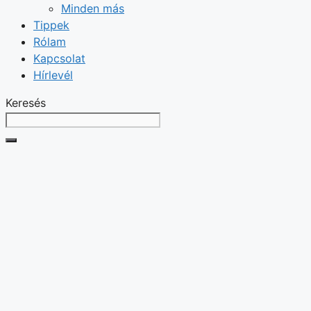
Minden más
Tippek
Rólam
Kapcsolat
Hírlevél
Keresés