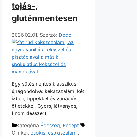
tojás-,
gluténmentesen
2026.02.01.
Szerző:
Dodo
Egy sütésmentes klasszikus
újragondolva: kekszszalámi két
ízben, tippekkel és variációs
ötletekkel. Gyors, látványos,
finom desszert.
Kategória
Édesség
,
Recept
Címkék
csokis
,
csokiszalámi
,