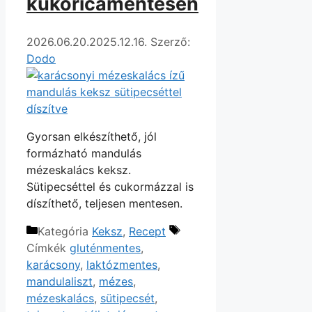
kukoricamentesen
2026.06.20.
2025.12.16.
Szerző:
Dodo
Gyorsan elkészíthető, jól
formázható mandulás
mézeskalács keksz.
Sütipecséttel és cukormázzal is
díszíthető, teljesen mentesen.
Kategória
Keksz
,
Recept
Címkék
gluténmentes
,
karácsony
,
laktózmentes
,
mandulaliszt
,
mézes
,
mézeskalács
,
sütipecsét
,