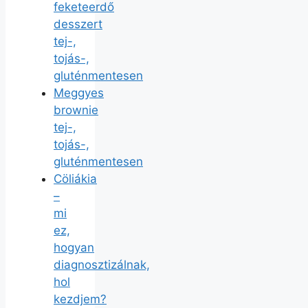
feketeerdő
desszert
tej-,
tojás-,
gluténmentesen
Meggyes
brownie
tej-,
tojás-,
gluténmentesen
Cöliákia
–
mi
ez,
hogyan
diagnosztizálnak,
hol
kezdjem?