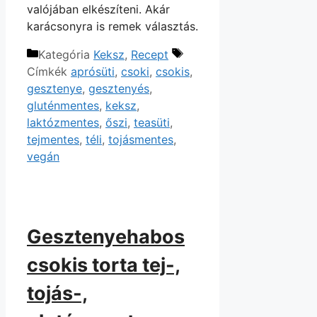
valójában elkészíteni. Akár
karácsonyra is remek választás.
Kategória
Keksz
,
Recept
Címkék
aprósüti
,
csoki
,
csokis
,
gesztenye
,
gesztenyés
,
gluténmentes
,
keksz
,
laktózmentes
,
őszi
,
teasüti
,
tejmentes
,
téli
,
tojásmentes
,
vegán
Gesztenyehabos
csokis torta tej-,
tojás-,