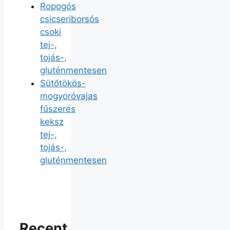
Ropogós
csicseriborsós
csoki
tej-,
tojás-,
gluténmentesen
Sütőtökös-
mogyoróvajas
fűszeres
keksz
tej-,
tojás-,
gluténmentesen
Recent