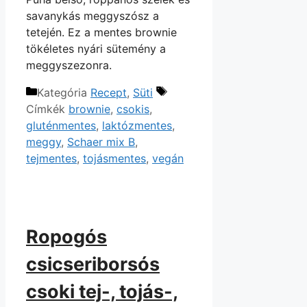
savanykás meggyszósz a
tetején. Ez a mentes brownie
tökéletes nyári sütemény a
meggyszezonra.
Kategória
Recept
,
Süti
Címkék
brownie
,
csokis
,
gluténmentes
,
laktózmentes
,
meggy
,
Schaer mix B
,
tejmentes
,
tojásmentes
,
vegán
Ropogós
csicseriborsós
csoki tej-, tojás-,