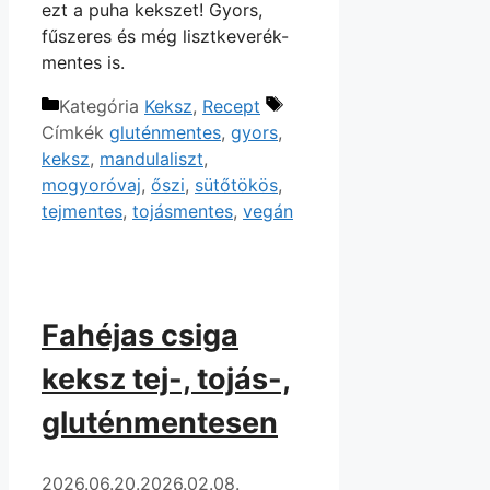
ezt a puha kekszet! Gyors,
fűszeres és még lisztkeverék-
mentes is.
Kategória
Keksz
,
Recept
Címkék
gluténmentes
,
gyors
,
keksz
,
mandulaliszt
,
mogyoróvaj
,
őszi
,
sütőtökös
,
tejmentes
,
tojásmentes
,
vegán
Fahéjas csiga
keksz tej-, tojás-,
gluténmentesen
2026.06.20.
2026.02.08.