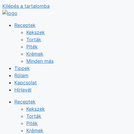
Kilépés a tartalomba
Receptek
Kekszek
Torták
Piték
Krémek
Minden más
Tippek
Rólam
Kapcsolat
Hírlevél
Receptek
Kekszek
Torták
Piték
Krémek