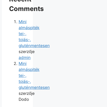
Comments
Mini
almáspiték
tej-,
tojás-,
gluténmentesen
szerzője
admin
Mini
almáspiték
tej-,
tojás-,
gluténmentesen
szerzője
Dodo