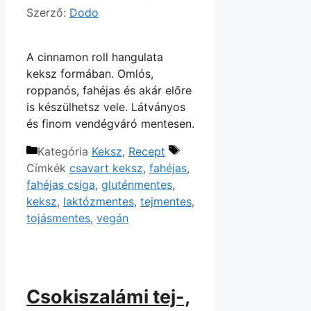
Szerző:
Dodo
A cinnamon roll hangulata
keksz formában. Omlós,
roppanós, fahéjas és akár előre
is készülhetsz vele. Látványos
és finom vendégváró mentesen.
Kategória
Keksz
,
Recept
Címkék
csavart keksz
,
fahéjas
,
fahéjas csiga
,
gluténmentes
,
keksz
,
laktózmentes
,
tejmentes
,
tojásmentes
,
vegán
Csokiszalámi tej-,