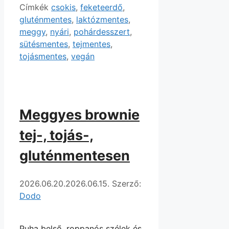
Címkék
csokis
,
feketeerdő
,
gluténmentes
,
laktózmentes
,
meggy
,
nyári
,
pohárdesszert
,
sütésmentes
,
tejmentes
,
tojásmentes
,
vegán
Meggyes brownie
tej-, tojás-,
gluténmentesen
2026.06.20.
2026.06.15.
Szerző:
Dodo
Puha belső, roppanós szélek és