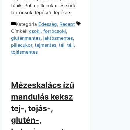
tűnik. Puha pillecukor és sűrű
forrócsoki lépésről lépésre.
Kategória
Édesség
,
Recept
Címkék
csoki
,
forrócsoki
,
gluténmentes
,
laktózmentes
,
pillecukor
,
tejmentes
,
tél
,
téli
,
tojásmentes
Mézeskalács ízű
mandulás keksz
tej-, tojás-,
glutén-,