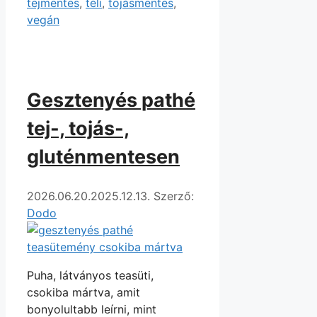
tejmentes
,
téli
,
tojásmentes
,
vegán
Gesztenyés pathé
tej-, tojás-,
gluténmentesen
2026.06.20.
2025.12.13.
Szerző:
Dodo
Puha, látványos teasüti,
csokiba mártva, amit
bonyolultabb leírni, mint