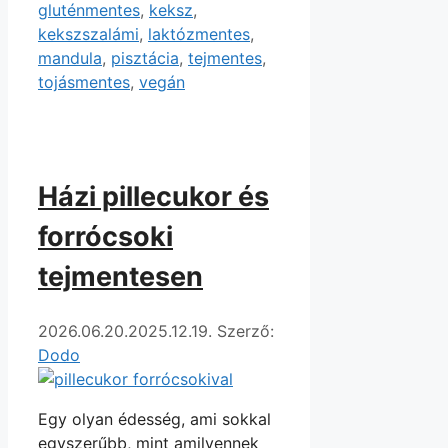
gluténmentes
,
keksz
,
kekszszalámi
,
laktózmentes
,
mandula
,
pisztácia
,
tejmentes
,
tojásmentes
,
vegán
Házi pillecukor és
forrócsoki
tejmentesen
2026.06.20.
2025.12.19.
Szerző:
Dodo
Egy olyan édesség, ami sokkal
egyszerűbb, mint amilyennek