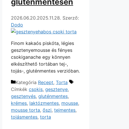
gluténmentesen
2026.06.20.
2025.11.28.
Szerző:
Dodo
Finom kakaós piskóta, légies
gesztenyemousse és fényes
csokiganache egy könnyen
elkészíthető tortában tej-,
tojás-, gluténmentes verzióban.
Kategória
Recept
,
Torta
Címkék
csokis
,
gesztenye
,
gesztenyés
,
gluténmentes
,
krémes
,
laktózmentes
,
mousse
,
mousse torta
,
őszi
,
tejmentes
,
tojásmentes
,
torta