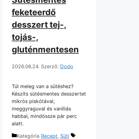
feketeerdő
desszert tej-,
tojás-,
gluténmentesen
2026.06.24.
Szerző:
Dodo
Túl meleg van a sütéshez?
Készíts sütésmentes desszertet
mikrós piskótával,
meggyraguval és vaníliás
habbal, mindössze pár perc
alatt.
Kategória
Recept
,
Süti