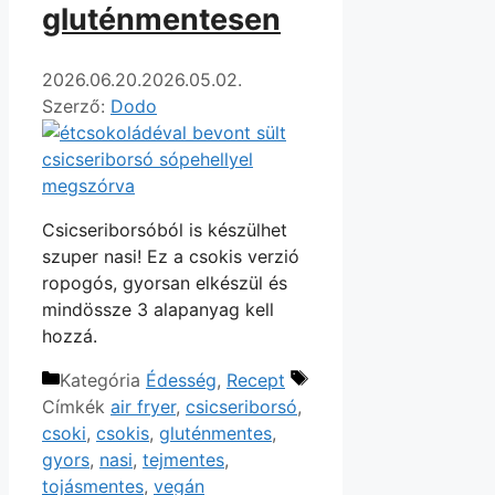
gluténmentesen
2026.06.20.
2026.05.02.
Szerző:
Dodo
Csicseriborsóból is készülhet
szuper nasi! Ez a csokis verzió
ropogós, gyorsan elkészül és
mindössze 3 alapanyag kell
hozzá.
Kategória
Édesség
,
Recept
Címkék
air fryer
,
csicseriborsó
,
csoki
,
csokis
,
gluténmentes
,
gyors
,
nasi
,
tejmentes
,
tojásmentes
,
vegán