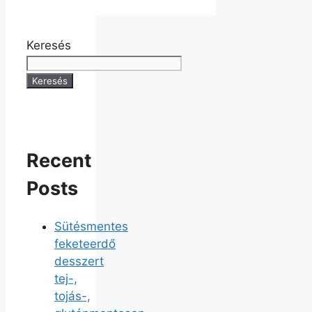
Keresés
Keresés
Recent
Posts
Sütésmentes
feketeerdő
desszert
tej-,
tojás-,