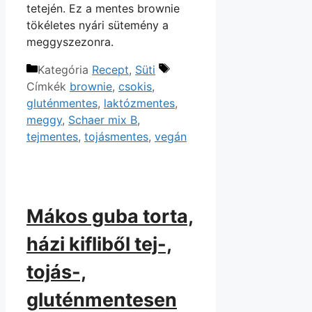
tetején. Ez a mentes brownie
tökéletes nyári sütemény a
meggyszezonra.
Kategória
Recept
,
Süti
Címkék
brownie
,
csokis
,
gluténmentes
,
laktózmentes
,
meggy
,
Schaer mix B
,
tejmentes
,
tojásmentes
,
vegán
Mákos guba torta,
házi kifliből tej-,
tojás-,
gluténmentesen