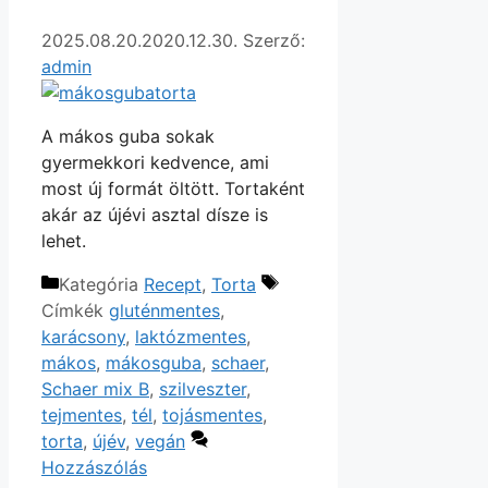
2025.08.20.
2020.12.30.
Szerző:
admin
A mákos guba sokak
gyermekkori kedvence, ami
most új formát öltött. Tortaként
akár az újévi asztal dísze is
lehet.
Kategória
Recept
,
Torta
Címkék
gluténmentes
,
karácsony
,
laktózmentes
,
mákos
,
mákosguba
,
schaer
,
Schaer mix B
,
szilveszter
,
tejmentes
,
tél
,
tojásmentes
,
torta
,
újév
,
vegán
Hozzászólás