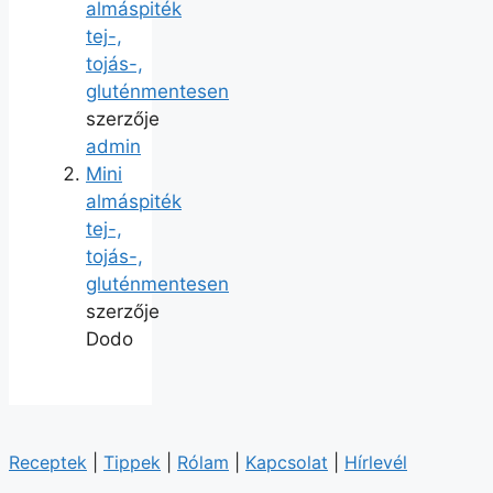
almáspiték
tej-,
tojás-,
gluténmentesen
szerzője
admin
Mini
almáspiték
tej-,
tojás-,
gluténmentesen
szerzője
Dodo
Receptek
|
Tippek
|
Rólam
|
Kapcsolat
|
Hírlevél