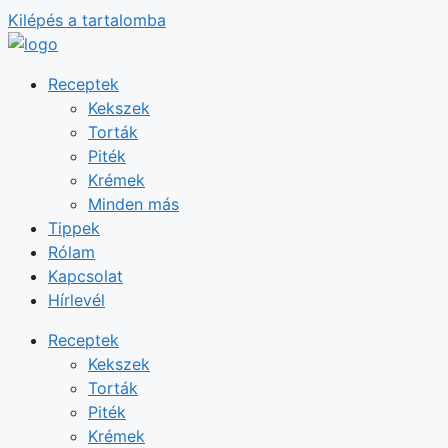
Kilépés a tartalomba
Receptek
Kekszek
Torták
Piték
Krémek
Minden más
Tippek
Rólam
Kapcsolat
Hírlevél
Receptek
Kekszek
Torták
Piték
Krémek