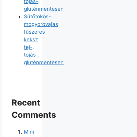
tojás-,
gluténmentesen
Sütőtökös-
mogyoróvajas
fűszeres
keksz
tej-,
tojás-,
gluténmentesen
Recent
Comments
Mini