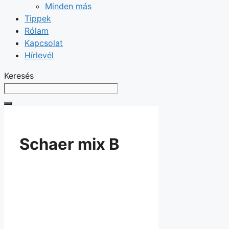
Minden más
Tippek
Rólam
Kapcsolat
Hírlevél
Keresés
Schaer mix B