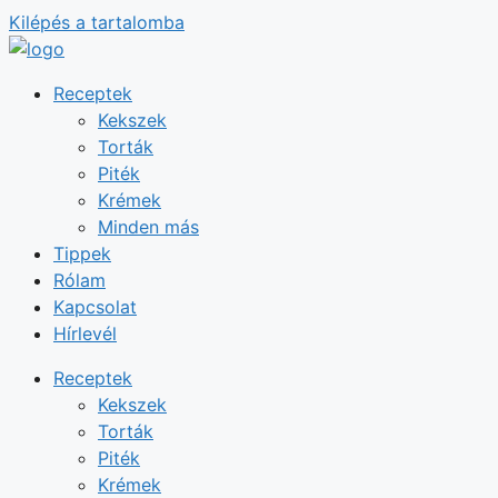
Kilépés a tartalomba
Receptek
Kekszek
Torták
Piték
Krémek
Minden más
Tippek
Rólam
Kapcsolat
Hírlevél
Receptek
Kekszek
Torták
Piték
Krémek