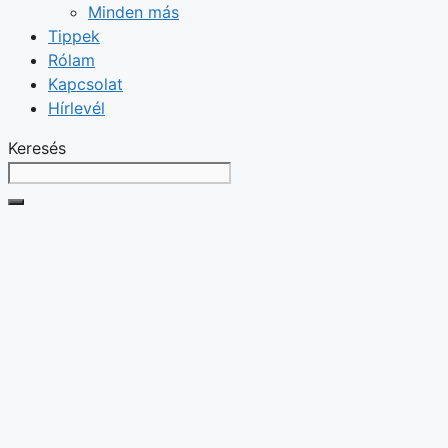
Minden más
Tippek
Rólam
Kapcsolat
Hírlevél
Keresés