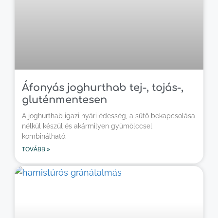
Áfonyás joghurthab tej-, tojás-,
gluténmentesen
A joghurthab igazi nyári édesség, a sütő bekapcsolása
nélkül készül és akármilyen gyümölccsel
kombinálható.
TOVÁBB »