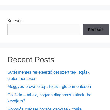
Keresés
Keresés
Recent Posts
Sütésmentes feketeerdő desszert tej-, tojás-,
gluténmentesen
Meggyes brownie tej-, tojás-, gluténmentesen
Cöliákia – mi ez, hogyan diagnosztizálnak, hol
kezdjem?
Ropogós csicseriborsós csoki tej-, tojás-,