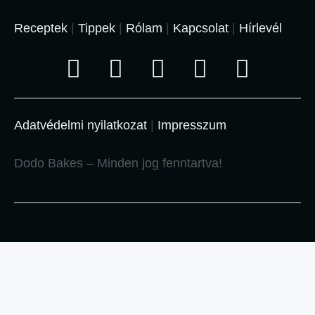
Receptek
|
Tippek
|
Rólam
|
Kapcsolat
|
Hírlevél
Adatvédelmi nyilatkozat
|
Impresszum
Dodo Bakes – Minden jog fenntartva!