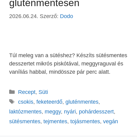
gluténmentesen
2026.06.24.
Szerző:
Dodo
Túl meleg van a sütéshez? Készíts sütésmentes
desszertet mikrós piskótával, meggyraguval és
vaníliás habbal, mindössze pár perc alatt.
Recept
,
Süti
csokis
,
feketeerdő
,
gluténmentes
,
laktózmentes
,
meggy
,
nyári
,
pohárdesszert
,
sütésmentes
,
tejmentes
,
tojásmentes
,
vegán