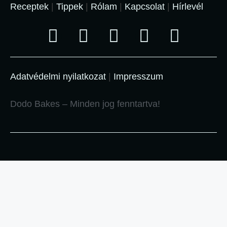
Receptek
|
Tippek
|
Rólam
|
Kapcsolat
|
Hírlevél
Adatvédelmi nyilatkozat
|
Impresszum
Dodo Bakes – Minden jog fenntartva!