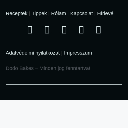
Receptek
|
Tippek
|
Rólam
|
Kapcsolat
|
Hírlevél
Adatvédelmi nyilatkozat
|
Impresszum
Dodo Bakes – Minden jog fenntartva!