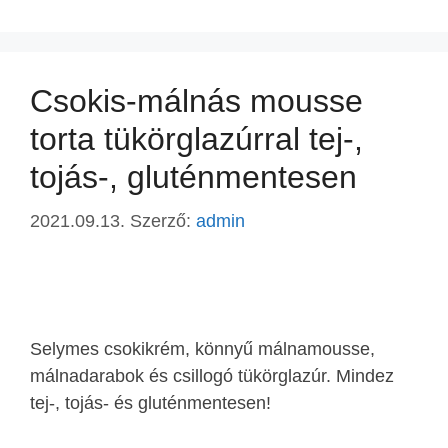
Csokis-málnás mousse
torta tükörglazúrral tej-,
tojás-, gluténmentesen
2021.09.13.
Szerző:
admin
Selymes csokikrém, könnyű málnamousse,
málnadarabok és csillogó tükörglazúr. Mindez
tej-, tojás- és gluténmentesen!