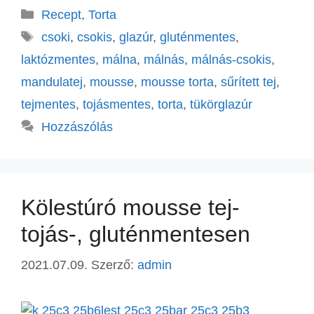
Recept
,
Torta
csoki
,
csokis
,
glazúr
,
gluténmentes
,
laktózmentes
,
málna
,
málnás
,
málnás-csokis
,
mandulatej
,
mousse
,
mousse torta
,
sűrített tej
,
tejmentes
,
tojásmentes
,
torta
,
tükörglazúr
Hozzászólás
Kölestúró mousse tej-
tojás-, gluténmentesen
2021.07.09.
Szerző:
admin