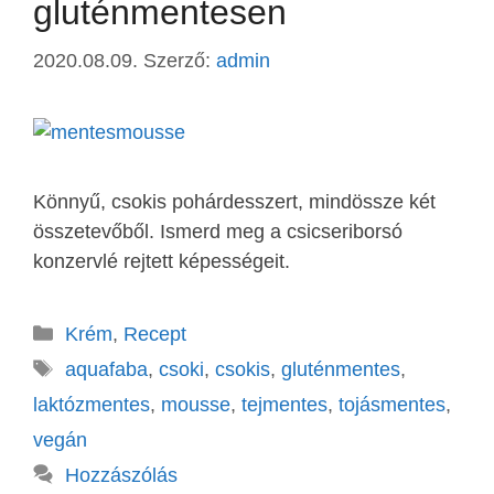
gluténmentesen
2020.08.09.
Szerző:
admin
Könnyű, csokis pohárdesszert, mindössze két
összetevőből. Ismerd meg a csicseriborsó
konzervlé rejtett képességeit.
Krém
,
Recept
aquafaba
,
csoki
,
csokis
,
gluténmentes
,
laktózmentes
,
mousse
,
tejmentes
,
tojásmentes
,
vegán
Hozzászólás