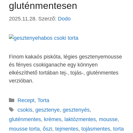
gluténmentesen
2025.11.28.
Szerző:
Dodo
Finom kakaós piskóta, légies gesztenyemousse
és fényes csokiganache egy könnyen
elkészíthető tortában tej-, tojás-, gluténmentes
verzióban.
Recept
,
Torta
csokis
,
gesztenye
,
gesztenyés
,
gluténmentes
,
krémes
,
laktózmentes
,
mousse
,
mousse torta
,
őszi
,
tejmentes
,
tojásmentes
,
torta