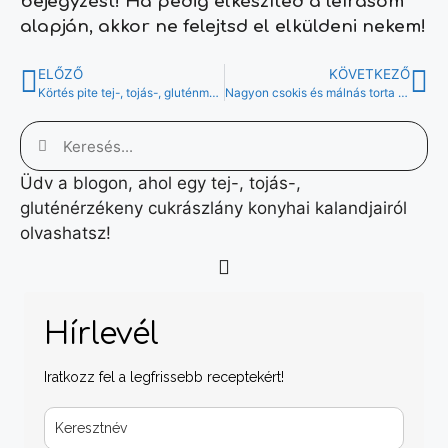
bejegyzést! Ha pedig elkészíted a leírásom
alapján, akkor ne felejtsd el elküldeni nekem!
ELŐZŐ
KÖVETKEZŐ
Körtés pite tej-, tojás-, gluténmentesen
Nagyon csokis és málnás torta tej-, tojás-, gluténmentesen
Üdv a blogon, ahol egy tej-, tojás-,
gluténérzékeny cukrászlány konyhai kalandjairól
olvashatsz!
Hírlevél
Iratkozz fel a legfrissebb receptekért!