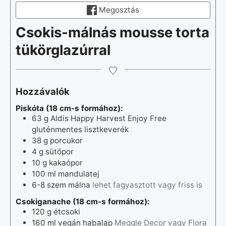
Megosztás
Csokis-málnás mousse torta
tükörglazúrral
Hozzávalók
Piskóta (18 cm-s formához):
63
g
Aldis Happy Harvest Enjoy Free
gluténmentes lisztkeverék
38
g
porcukor
4
g
sütőpor
10
g
kakaópor
100
ml
mandulatej
6-8
szem málna
lehet fagyasztott vagy friss is
Csokiganache (18 cm-s formához):
120
g
étcsoki
160
ml
vegán habalap
Meggle Decor vagy Flora