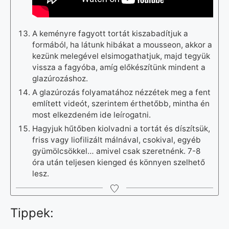
A keményre fagyott tortát kiszabadítjuk a
formából, ha látunk hibákat a mousseon, akkor a
kezünk melegével elsimogathatjuk, majd tegyük
vissza a fagyóba, amíg előkészítünk mindent a
glazúrozáshoz.
A glazúrozás folyamatához nézzétek meg a fent
említett videót, szerintem érthetőbb, mintha én
most elkezdeném ide leírogatni.
Hagyjuk hűtőben kiolvadni a tortát és díszítsük,
friss vagy liofilizált málnával, csokival, egyéb
gyümölcsökkel… amivel csak szeretnénk. 7-8
óra után teljesen kienged és könnyen szelhető
lesz.
Tippek: