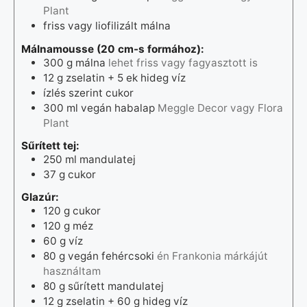
Plant
friss vagy liofilizált málna
Málnamousse (20 cm-s formához):
300
g
málna
lehet friss vagy fagyasztott is
12
g
zselatin + 5 ek hideg víz
ízlés szerint cukor
300
ml
vegán habalap
Meggle Decor vagy Flora
Plant
Sűrített tej:
250
ml
mandulatej
37
g
cukor
Glazúr:
120
g
cukor
120
g
méz
60
g
víz
80
g
vegán fehércsoki
én Frankonia márkájút
használtam
80
g
sűrített mandulatej
12
g
zselatin + 60 g hideg víz