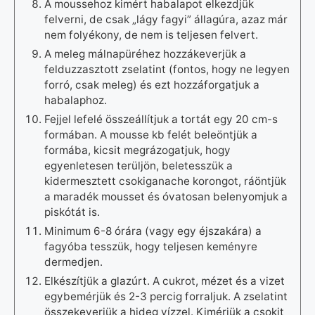
A moussehoz kimért habalapot elkezdjük
felverni, de csak „lágy fagyi” állagúra, azaz már
nem folyékony, de nem is teljesen felvert.
A meleg málnapüréhez hozzákeverjük a
felduzzasztott zselatint (fontos, hogy ne legyen
forró, csak meleg) és ezt hozzáforgatjuk a
habalaphoz.
Fejjel lefelé összeállítjuk a tortát egy 20 cm-s
formában. A mousse kb felét beleöntjük a
formába, kicsit megrázogatjuk, hogy
egyenletesen terüljön, beletesszük a
kidermesztett csokiganache korongot, ráöntjük
a maradék mousset és óvatosan belenyomjuk a
piskótát is.
Minimum 6-8 órára (vagy egy éjszakára) a
fagyóba tesszük, hogy teljesen keményre
dermedjen.
Elkészítjük a glazúrt. A cukrot, mézet és a vizet
egybemérjük és 2-3 percig forraljuk. A zselatint
összekeverjük a hideg vízzel. Kimérjük a csokit