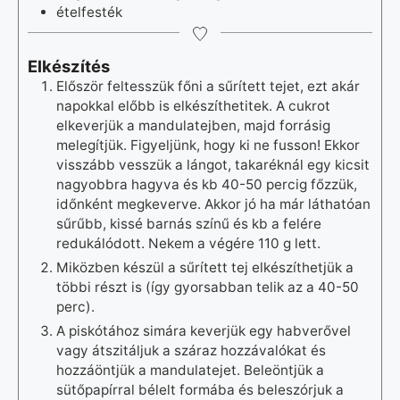
ételfesték
Elkészítés
Először feltesszük főni a sűrített tejet, ezt akár
napokkal előbb is elkészíthetitek. A cukrot
elkeverjük a mandulatejben, majd forrásig
melegítjük. Figyeljünk, hogy ki ne fusson! Ekkor
visszább vesszük a lángot, takaréknál egy kicsit
nagyobbra hagyva és kb 40-50 percig főzzük,
időnként megkeverve. Akkor jó ha már láthatóan
sűrűbb, kissé barnás színű és kb a felére
redukálódott. Nekem a végére 110 g lett.
Miközben készül a sűrített tej elkészíthetjük a
többi részt is (így gyorsabban telik az a 40-50
perc).
A piskótához simára keverjük egy habverővel
vagy átszitáljuk a száraz hozzávalókat és
hozzáöntjük a mandulatejet. Beleöntjük a
sütőpapírral bélelt formába és beleszórjuk a