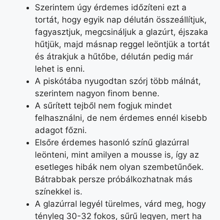
Szerintem úgy érdemes időzíteni ezt a
tortát, hogy egyik nap délután összeállítjuk,
fagyasztjuk, megcsináljuk a glazúrt, éjszaka
hűtjük, majd másnap reggel leöntjük a tortát
és átrakjuk a hűtőbe, délután pedig már
lehet is enni.
A piskótába nyugodtan szórj több málnát,
szerintem nagyon finom benne.
A sűrített tejből nem fogjuk mindet
felhasználni, de nem érdemes ennél kisebb
adagot főzni.
Elsőre érdemes hasonló színű glazúrral
leönteni, mint amilyen a mousse is, így az
esetleges hibák nem olyan szembetűnőek.
Bátrabbak persze próbálkozhatnak más
színekkel is.
A glazúrral legyél türelmes, várd meg, hogy
tényleg 30-32 fokos, sűrű legyen, mert ha