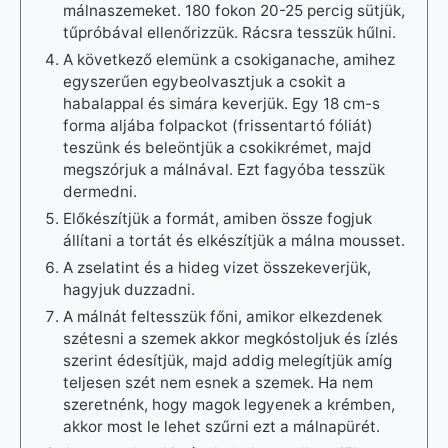
málnaszemeket. 180 fokon 20-25 percig sütjük,
tűpróbával ellenőrizzük. Rácsra tesszük hűlni.
A következő elemünk a csokiganache, amihez
egyszerűen egybeolvasztjuk a csokit a
habalappal és simára keverjük. Egy 18 cm-s
forma aljába folpackot (frissentartó fóliát)
teszünk és beleöntjük a csokikrémet, majd
megszórjuk a málnával. Ezt fagyóba tesszük
dermedni.
Előkészítjük a formát, amiben össze fogjuk
állítani a tortát és elkészítjük a málna mousset.
A zselatint és a hideg vizet összekeverjük,
hagyjuk duzzadni.
A málnát feltesszük főni, amikor elkezdenek
szétesni a szemek akkor megkóstoljuk és ízlés
szerint édesítjük, majd addig melegítjük amíg
teljesen szét nem esnek a szemek. Ha nem
szeretnénk, hogy magok legyenek a krémben,
akkor most le lehet szűrni ezt a málnapürét.