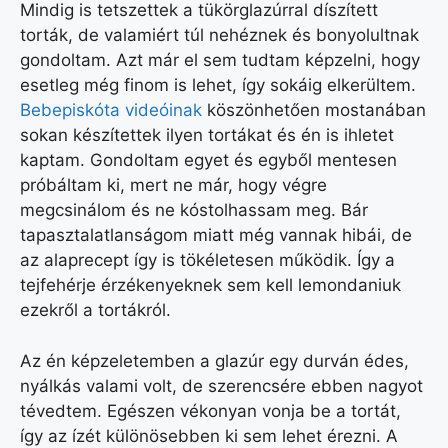
Mindig is tetszettek a tükörglazúrral díszített
torták, de valamiért túl nehéznek és bonyolultnak
gondoltam. Azt már el sem tudtam képzelni, hogy
esetleg még finom is lehet, így sokáig elkerültem.
Bebepiskóta videóinak
köszönhetően mostanában
sokan készítettek ilyen tortákat és én is ihletet
kaptam. Gondoltam egyet és egyből mentesen
próbáltam ki, mert ne már, hogy végre
megcsinálom és ne kóstolhassam meg. Bár
tapasztalatlanságom miatt még vannak hibái, de
az alaprecept így is tökéletesen működik. Így a
tejfehérje érzékenyeknek sem kell lemondaniuk
ezekről a tortákról.
Az én képzeletemben a glazúr egy durván édes,
nyálkás valami volt, de szerencsére ebben nagyot
tévedtem. Egészen vékonyan vonja be a tortát,
így az ízét különösebben ki sem lehet érezni. A