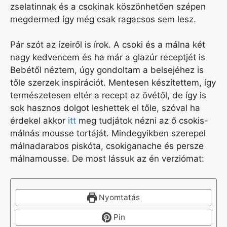
zselatinnak és a csokinak köszönhetően szépen
megdermed így még csak ragacsos sem lesz.
Pár szót az ízeiről is írok. A csoki és a málna két
nagy kedvencem és ha már a glazúr receptjét is
Bebétől néztem, úgy gondoltam a belsejéhez is
tőle szerzek inspirációt. Mentesen készítettem, így
természetesen eltér a recept az övétől, de így is
sok hasznos dolgot leshettek el tőle, szóval ha
érdekel akkor
itt
meg tudjátok nézni az ő csokis-
málnás mousse tortáját. Mindegyikben szerepel
málnadarabos piskóta, csokiganache és persze
málnamousse. De most lássuk az én verziómat:
Nyomtatás
Pin