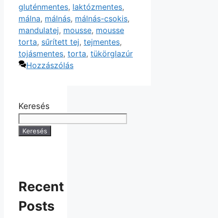
gluténmentes
,
laktózmentes
,
málna
,
málnás
,
málnás-csokis
,
mandulatej
,
mousse
,
mousse
torta
,
sűrített tej
,
tejmentes
,
tojásmentes
,
torta
,
tükörglazúr
Hozzászólás
Keresés
Keresés
Recent
Posts