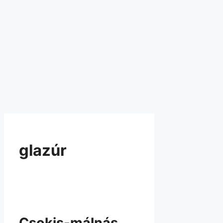
glazúr
Csokis-málnás