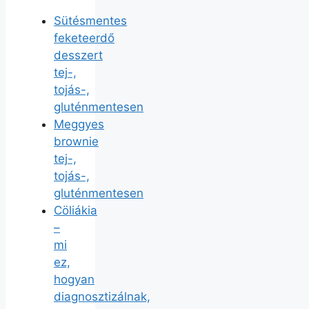
Sütésmentes
feketeerdő
desszert
tej-,
tojás-,
gluténmentesen
Meggyes
brownie
tej-,
tojás-,
gluténmentesen
Cöliákia
–
mi
ez,
hogyan
diagnosztizálnak,