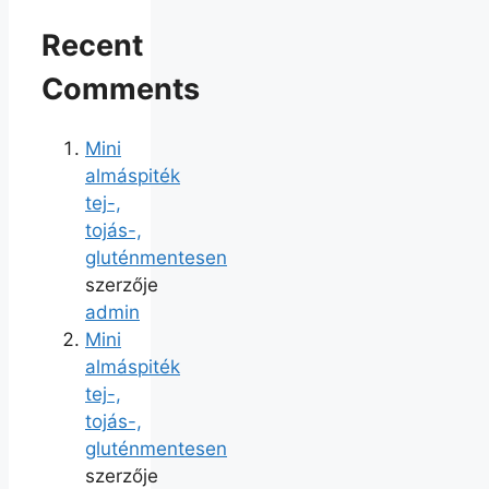
Recent
Comments
Mini
almáspiték
tej-,
tojás-,
gluténmentesen
szerzője
admin
Mini
almáspiték
tej-,
tojás-,
gluténmentesen
szerzője