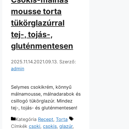
mousse torta
tükörglazúrral
tej-, tojás-,
gluténmentesen
2025.11.14.
2021.09.13.
Szerző:
admin
Selymes csokikrém, könnyű
málnamousse, málnadarabok és
csillogó tükörglazúr. Mindez
tej-, tojás- és gluténmentesen!
Kategória
Recept
,
Torta
Címkék
csoki
,
csokis
,
glazúr
,