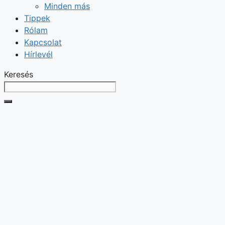
Minden más
Tippek
Rólam
Kapcsolat
Hírlevél
Keresés