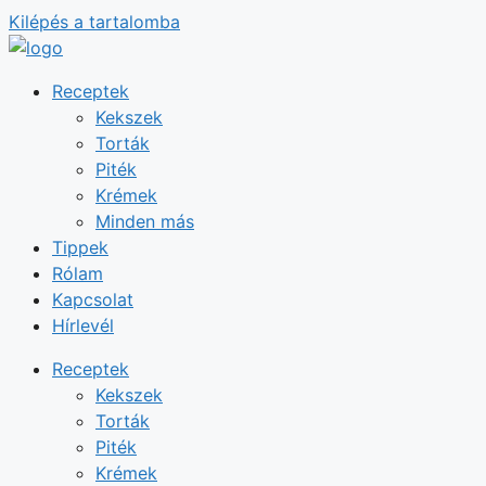
Kilépés a tartalomba
Receptek
Kekszek
Torták
Piték
Krémek
Minden más
Tippek
Rólam
Kapcsolat
Hírlevél
Receptek
Kekszek
Torták
Piték
Krémek