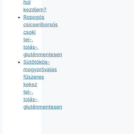
hol
kezdjem?
Ropogós
csicseriborsós
csoki
tej-,
tojás-,
gluténmentesen
Sütőtökös-
mogyoróvajas
fűszeres
keksz
tej-,
tojás-,
gluténmentesen