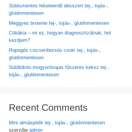
Sütésmentes feketeerdő desszert tej-, tojás-,
gluténmentesen
Meggyes brownie tej-, tojás-, gluténmentesen
Cöliákia – mi ez, hogyan diagnosztizálnak, hol
kezdjem?
Ropogós csicseriborsós csoki tej-, tojás-,
gluténmentesen
Sütőtökös-mogyoróvajas fűszeres keksz tej-,
tojás-, gluténmentesen
Recent Comments
Mini almáspiték tej-, tojás-, gluténmentesen
szerzője
admin