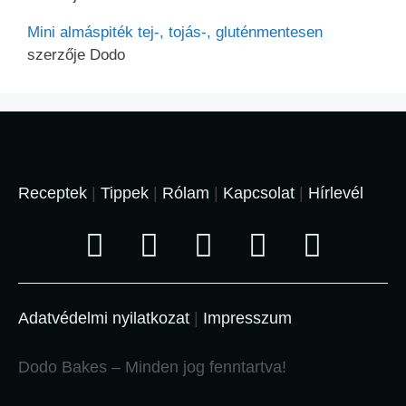
Mini almáspiték tej-, tojás-, gluténmentesen
szerzője
Dodo
Receptek
|
Tippek
|
Rólam
|
Kapcsolat
|
Hírlevél
Adatvédelmi nyilatkozat
|
Impresszum
Dodo Bakes – Minden jog fenntartva!