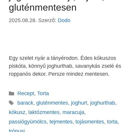
gluténmentesen
2025.08.28.
Szerző:
Dodo
Egy szelet nyár a tányérodon. Édes kókuszos
piskóta, könnyű joghurthab, savanykás zselé és
roppanós dekor. Persze mindez mentesen.
Recept
,
Torta
barack
,
gluténmentes
,
joghurt
,
joghurthab
,
kókusz
,
laktózmentes
,
maracuja
,
passiógyümölcs
,
tejmentes
,
tojásmentes
,
torta
,
trópusi