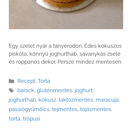
Egy szelet nyár a tányérodon. Édes kókuszos
piskóta, könnyű joghurthab, savanykás zselé
és roppanós dekor. Persze mindez mentesen.
Recept
,
Torta
barack
,
gluténmentes
,
joghurt
,
joghurthab
,
kókusz
,
laktózmentes
,
maracuja
,
passiógyümölcs
,
tejmentes
,
tojásmentes
,
torta
,
trópusi