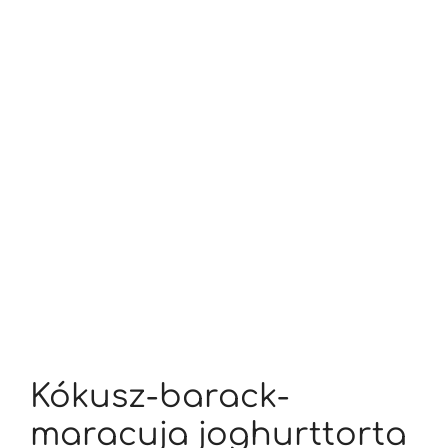
Kókusz-barack-
maracuja joghurttorta