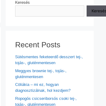
Keresés
Keresé
Recent Posts
Sütésmentes feketeerdő desszert tej-,
tojás-, gluténmentesen
Meggyes brownie tej-, tojás-,
gluténmentesen
Cöliákia – mi ez, hogyan
diagnosztizálnak, hol kezdjem?
Ropogós csicseriborsós csoki tej-,
tojás-, gluténmentesen