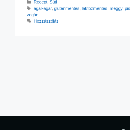
Recept
,
Süti
agar-agar
,
gluténmentes
,
laktózmentes
,
meggy
,
pi
vegán
Hozzászólás