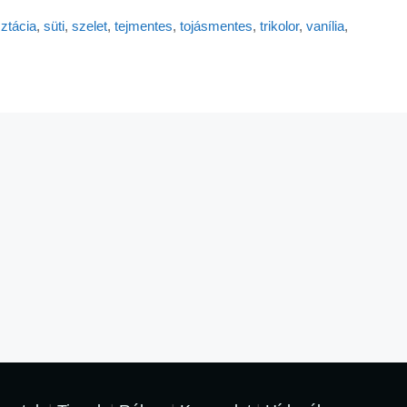
sztácia
,
süti
,
szelet
,
tejmentes
,
tojásmentes
,
trikolor
,
vanília
,