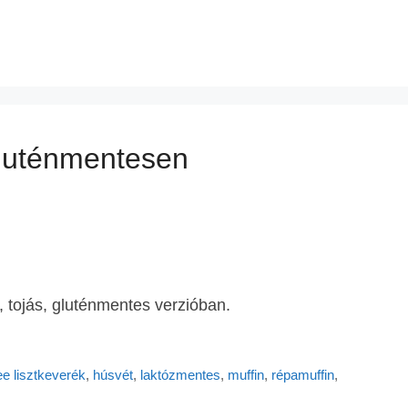
 gluténmentesen
-, tojás, gluténmentes verzióban.
e lisztkeverék
,
húsvét
,
laktózmentes
,
muffin
,
répamuffin
,