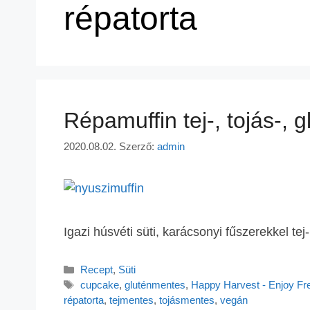
répatorta
Répamuffin tej-, tojás-,
2020.08.02.
Szerző:
admin
Igazi húsvéti süti, karácsonyi fűszerekkel tej
Recept
,
Süti
cupcake
,
gluténmentes
,
Happy Harvest - Enjoy Fre
répatorta
,
tejmentes
,
tojásmentes
,
vegán