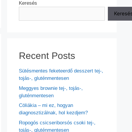
Keresés
Keresé
Recent Posts
Sütésmentes feketeerdő desszert tej-,
tojás-, gluténmentesen
Meggyes brownie tej-, tojás-,
gluténmentesen
Cöliákia – mi ez, hogyan
diagnosztizálnak, hol kezdjem?
Ropogós csicseriborsós csoki tej-,
tojás-, gluténmentesen