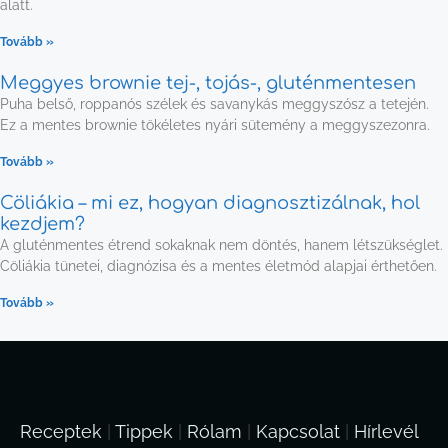
alatt.
Tovább »
Meggyes brownie tej-, tojás-, gluténmentesen
Puha belső, roppanós szélek és savanykás meggyszósz a tetején.
Ez a mentes brownie tökéletes nyári sütemény a meggyszezonra.
Tovább »
Cöliákia – mi ez, hogyan diagnosztizálnak, hol
kezdjem?
A gluténmentes étrend sokaknak nem döntés, hanem létszükséglet.
Cöliákia tünetei, diagnózisa és a mentes életmód alapjai érthetően.
Tovább »
Receptek
|
Tippek
|
Rólam
|
Kapcsolat
|
Hírlevél