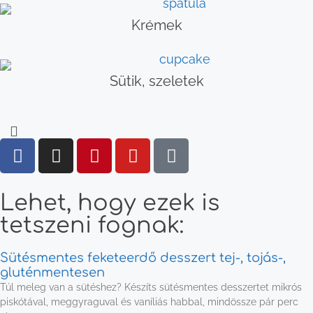
Krémek
Sütik, szeletek
Lehet, hogy ezek is
tetszeni fognak:
Sütésmentes feketeerdő desszert tej-, tojás-,
gluténmentesen
Túl meleg van a sütéshez? Készíts sütésmentes desszertet mikrós
piskótával, meggyraguval és vaníliás habbal, mindössze pár perc