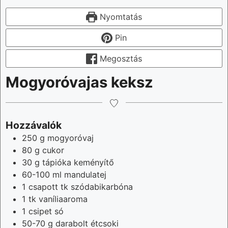
Nyomtatás
Pin
Megosztás
Mogyoróvajas keksz
Hozzávalók
250
g
mogyoróvaj
80
g
cukor
30
g
tápióka keményítő
60-100
ml
mandulatej
1
csapott tk
szódabikarbóna
1
tk
vaníliaaroma
1
csipet
só
50-70
g
darabolt étcsoki