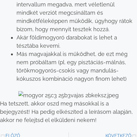
intervallum megadva, mert véletlenül
mindkét verziót megcsináltam és
mindkétféleképpen működik, úgyhogy rátok
bízom, hogy mennyit tesztek hozzá.
Akár földimogyoró darabokat is lehet a
tésztába keverni.
Más magvajakkal is működhet, de ezt még
nem próbáltam (pl. egy pisztáciás-málnás,
törökmogyorós-csokis vagy mandulás-
kókuszos kombináció nagyon finom lehet)
Ha tetszett, akkor oszd meg másokkal is a
bejegyzést! Ha pedig elkészíted a leírásom alapján,
akkor ne felejtsd el elküldeni nekem!
ELŐZŐ
KÖVETKEZŐ