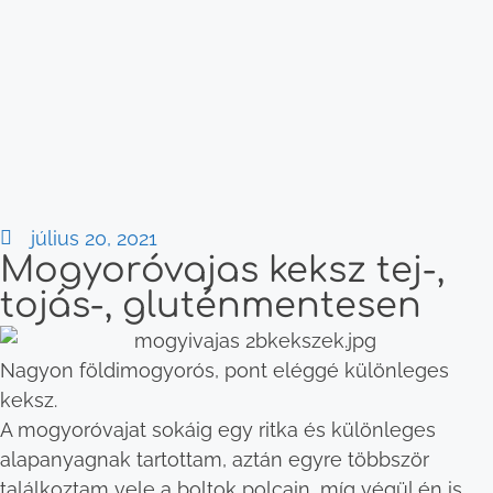
július 20, 2021
Mogyoróvajas keksz tej-,
tojás-, gluténmentesen
Nagyon földimogyorós, pont eléggé különleges
keksz.
A mogyoróvajat sokáig egy ritka és különleges
alapanyagnak tartottam, aztán egyre többször
találkoztam vele a boltok polcain, míg végül én is