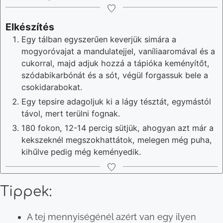
Elkészítés
Egy tálban egyszerűen keverjük simára a
mogyoróvajat a mandulatejjel, vaníliaaromával és a
cukorral, majd adjuk hozzá a tápióka keményítőt,
szódabikarbónát és a sót, végül forgassuk bele a
csokidarabokat.
Egy tepsire adagoljuk ki a lágy tésztát, egymástól
távol, mert terülni fognak.
180 fokon, 12-14 percig sütjük, ahogyan azt már a
kekszeknél megszokhattátok, melegen még puha,
kihűlve pedig még keményedik.
Tippek:
A tej mennyiségénél azért van egy ilyen