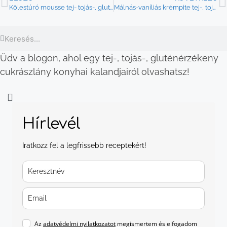
Kölestúró mousse tej- tojás-, gluténmentesen
Málnás-vaníliás krémpite tej-, tojás-, gluténmentesen
Üdv a blogon, ahol egy tej-, tojás-, gluténérzékeny
cukrászlány konyhai kalandjairól olvashatsz!
Hírlevél
Iratkozz fel a legfrissebb receptekért!
Az
adatvédelmi nyilatkozatot
megismertem és elfogadom