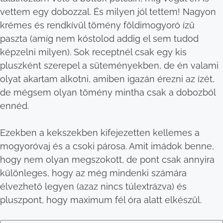
vettem egy dobozzal. És milyen jól tettem! Nagyon
krémes és rendkívül tömény földimogyoró ízű
paszta (amíg nem kóstolod addig el sem tudod
képzelni milyen). Sok receptnél csak egy kis
pluszként szerepel a süteményekben, de én valami
olyat akartam alkotni, amiben igazán érezni az ízét,
de mégsem olyan tömény mintha csak a dobozból
ennéd.
Ezekben a kekszekben kifejezetten kellemes a
mogyoróvaj és a csoki párosa. Amit imádok benne,
hogy nem olyan megszokott, de pont csak annyira
különleges, hogy az még mindenki számára
élvezhető legyen (azaz nincs túlextrázva) és
pluszpont, hogy maximum fél óra alatt elkészül.