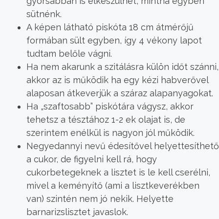
gyorsabban is elkészülhet, mintha egyben
sütnénk.
A képen látható piskóta 18 cm átmérőjű
formában sült egyben, így 4 vékony lapot
tudtam belőle vágni.
Ha nem akarunk a szitálásra külön időt szánni,
akkor az is működik ha egy kézi habverővel
alaposan átkeverjük a száraz alapanyagokat.
Ha „szaftosabb” piskótára vágysz, akkor
tehetsz a tésztához 1-2 ek olajat is, de
szerintem enélkül is nagyon jól működik.
Negyedannyi nevű édesítővel helyettesíthető
a cukor, de figyelni kell rá, hogy
cukorbetegeknek a lisztet is le kell cserélni,
mivel a keményítő (ami a lisztkeverékben
van) szintén nem jó nekik. Helyette
barnarizslisztet javaslok.