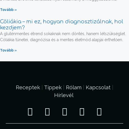
Tovább »
Cöliákia – mi ez, hogyan diagnosztizálnak, hol
kezdjem?
A gluténmentes étrend sokaknak nem döntés, hanem létszükséglet.
Cöliákia tünetei, diagnózisa és a mentes életmód alapjai érthetően.
Tovább »
Receptek
|
Tippek
|
Rólam
|
Kapcsolat
|
Hírlevél