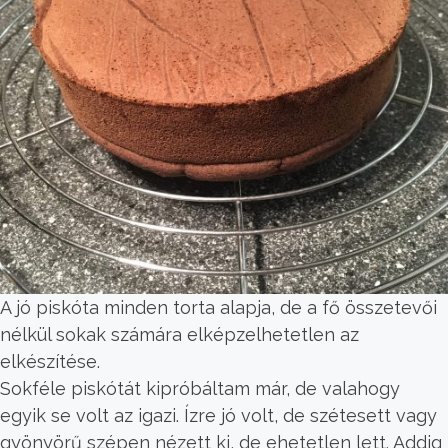
A jó piskóta minden torta alapja, de a fő összetevői
nélkül sokak számára elképzelhetetlen az
elkészítése.
Sokféle piskótát kipróbáltam már, de valahogy
egyik se volt az igazi. Ízre jó volt, de szétesett vagy
gyönyörű szépen nézett ki, de ehetetlen lett. Addig