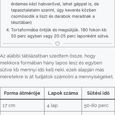
érdemes kézi habverővel, lehet géppel is, de
tapasztalataim szerint, úgy keverés közben
csomósodik a liszt és darabok maradnak a
tésztában)
Tortaformába öntjük és megsütjük. 180 fokon kb
50 perc egyben vagy 20-25 perc laponként sütve.
Az alábbi táblázatban szedtem össze, hogy
mekkora formában hány lapos lesz és egyben
sütve kb mennyi idő kell neki, ezek alapján más
méretekre is át tudjátok számolni a mennyiségeket.
Forma átmérője
Lapok száma
Sütési idő
17 cm
4 lap
50-60 perc