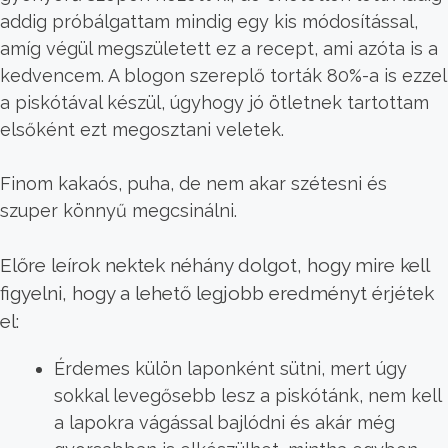
addig próbálgattam mindig egy kis módosítással,
amíg végül megszületett ez a recept, ami azóta is a
kedvencem. A blogon szereplő torták 80%-a is ezzel
a piskótával készül, úgyhogy jó ötletnek tartottam
elsőként ezt megosztani veletek.
Finom kakaós, puha, de nem akar szétesni és
szuper könnyű megcsinálni.
Előre leírok nektek néhány dolgot, hogy mire kell
figyelni, hogy a lehető legjobb eredményt érjétek
el:
Érdemes külön laponként sütni, mert úgy
sokkal levegősebb lesz a piskótánk, nem kell
a lapokra vágással bajlódni és akár még